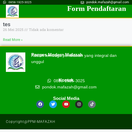
pondok.mafazah@gmail.com
0858-1925-3025
Form Pendaftaran
tes
26 Mei 2025
Tidak ada komentar
Read More »
Ponpes Modern Mafazah
Adalah lembaga pendidikan yang integral dan
unggul
Kontak
0858-1925-3025
pondok.mafazah@gmail.com
Social Media
Copyright@PPM-MAFAZAH